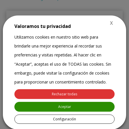
X
Valoramos tu privacidad
Utilizamos cookies en nuestro sitio web para
brindarle una mejor experiencia al recordar sus
preferencias y visitas repetidas. Al hacer clic en
Está claro que la influencia de las emociones ejerce un
papel principal en nuestra vida. Una buena gestión de
“Aceptar”, aceptas el uso de TODAS las cookies. Sin
las mismas nos ayudan a funcionar mejor a diario. Los
embargo, puede visitar la configuración de cookies
imprevistos a los que estamos expuestos
para proporcionar un consentimiento controlado.
constantemente pueden camuflarse como «el
detonante de emociones incontroladas». Es por ello
Rechazar todas
que, es muy importante pararse y ver realmente qué
está pasando en el interior. Daniel Goleman hablaba de
Aceptar
la
inteligencia emocional
como herramienta de
comprender y manejar nuestras emociones y las
Configuración
emociones de quienes nos rodean, en la forma más
conveniente y satisfactoria. Esta capacidad no es