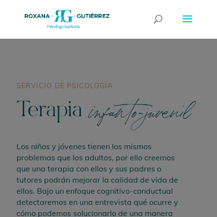
SERVICIO DE PSICOLOGÍA
Terapia
infanto-juvenil
Los niños y jóvenes tienen los mismos
problemas que los adultos, por ello creemos
que una terapia con ellos y sus padres o
tutores podrán mejorar la calidad de vida de
ellos. Bajo un enfoque cognitivo-conductual
detectaremos en una entrevista qué ocurre y
cómo podemos solucionarlo de una manera