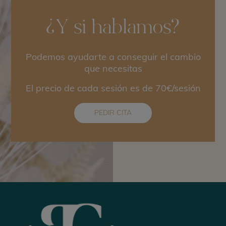
¿Y si hablamos?
Podemos ayudarte a conseguir el cambio
que necesitas
El precio de cada sesión es de 70€/sesión
PEDIR CITA