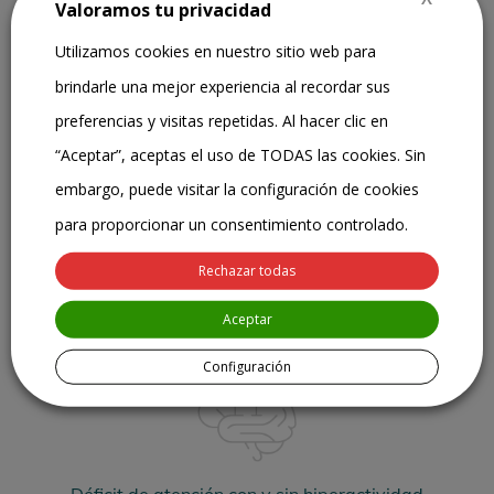
Valoramos tu privacidad
Problemas en las relaciones sociales
Utilizamos cookies en nuestro sitio web para
brindarle una mejor experiencia al recordar sus
preferencias y visitas repetidas. Al hacer clic en
“Aceptar”, aceptas el uso de TODAS las cookies. Sin
embargo, puede visitar la configuración de cookies
para proporcionar un consentimiento controlado.
Problemas de rendimiento escolar
Rechazar todas
Aceptar
Configuración
Déficit de atención con y sin hiperactividad