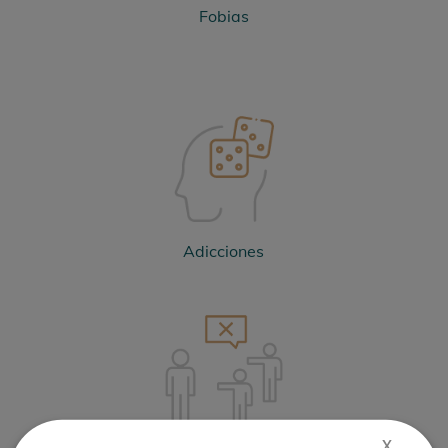
Fobias
Adicciones
X