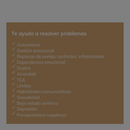
Te ayudo a resolver problemas
N
Autoestima
N
Gestión emocional
N
Rupturas de pareja, conflictos, infidelidades
N
Dependencia emocional
N
Duelos
N
Ansiedad
N
TCA
N
Límites
N
Habilidades comunicativas
N
Sexualidad
N
Bajo estado anímico
N
Depresión
N
Pensamientos negativos