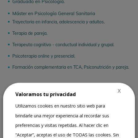
Graduado en Psicología.
^
Máster en Psicología General Sanitaria
^
Trayectoria en infancia, adolescencia y adultos.
^
Terapia de pareja.
^
Terapeuta cognitivo - conductual individual y grupal.
^
Psicoterapia online y presencial.
^
Formación complementaria en TCA, Psiconutrición y pareja.
^
X
Valoramos tu privacidad
Utilizamos cookies en nuestro sitio web para
brindarle una mejor experiencia al recordar sus
preferencias y visitas repetidas. Al hacer clic en
“
Te acompaño a crecer, a trabajar lo que hoy te duele,
“Aceptar”, aceptas el uso de TODAS las cookies. Sin
te descocierta, te frena.. A encontrar nuevas formas de