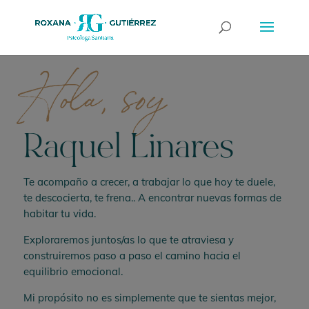
Hola, soy
Raquel Linares
Te acompaño a crecer, a trabajar lo que hoy te duele,
te descocierta, te frena.. A encontrar nuevas formas de
habitar tu vida.
Exploraremos juntos/as lo que te atraviesa y
construiremos paso a paso el camino hacia el
equilibrio emocional.
Mi propósito no es simplemente que te sientas mejor,