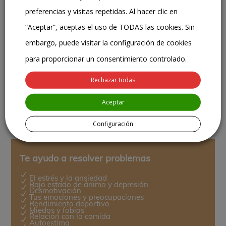
de su propio proceso de cambio. Yo te acompaño, pero
preferencias y visitas repetidas. Al hacer clic en
aquí el protagonista eres tú”.
“Aceptar”, aceptas el uso de TODAS las cookies. Sin
embargo, puede visitar la configuración de cookies
para proporcionar un consentimiento controlado.
Rechazar todas
Aceptar
Configuración
Te ayudo a resolver problemas
N
El estrés y la ansiedad
N
Bajo estado de ánimo y depresión
N
Desmotivación
N
Tus emociones y preocupaciones
N
Rendimiento deportivo
N
Miedos y fobias
N
Relación con la comida
N
Autoestima