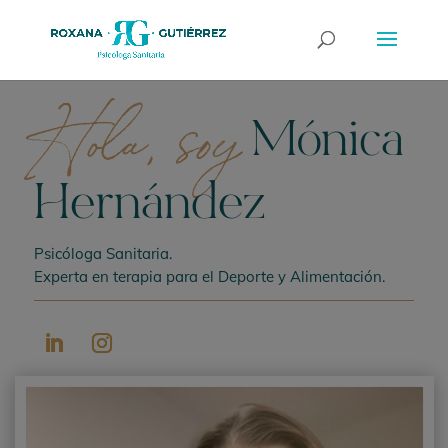
Mónica
Hola, soy
Hernández
Psicóloga Sanitaria.
Experta en terapia para el Deporte y Alimentación.