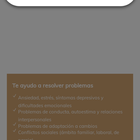
Te ayudo a resolver problemas
N
Ansiedad, estrés, síntomas depresivos y
dificultades emocionales
N
Problemas de conducta, autoestima y relaciones
interpersonales
N
Problemas de adaptación a cambios
N
Conflictos sociales (ámbito familiar, laboral, de