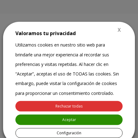
X
Valoramos tu privacidad
Utilizamos cookies en nuestro sitio web para
“
Mi propósito es acompañarte en tu proceso de cambio
brindarle una mejor experiencia al recordar sus
y desarrollo personal, ofreciéndote un espacio seguro y
profesional donde puedas explorar y afrontar los
preferencias y visitas repetidas. Al hacer clic en
desafíos del día a día.
“Aceptar”, aceptas el uso de TODAS las cookies. Sin
Durante nuestras sesiones, trabajaré contigo para que
embargo, puede visitar la configuración de cookies
adquieras las herramientas necesarias para mejorar tu
bienestar emocional, gestionar tus pensamientos y
para proporcionar un consentimiento controlado.
emociones de manera efectiva, y enfrentar las
dificultades cotidianas con mayor confianza y
Rechazar todas
resiliencia.
Mi objetivo es ayudarte a encontrar soluciones
Aceptar
prácticas para que puedas tomar el control de tu vida y
Configuración
avanzar hacia el equilibrio y la superación personal“
”.