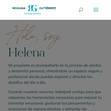
Hola, soy
Helena
Mi propósito es acompañarte en tu proceso de cambio
y desarrollo personal, ofreciéndote un espacio seguro y
profesional donde puedas explorar y afrontar los
desafíos del día a día.
Durante nuestras sesiones, trabajaré contigo para que
adquieras las herramientas necesarias para mejorar tu
bienestar emocional, gestionar tus pensamientos y
emociones de manera efectiva, y enfrentar las